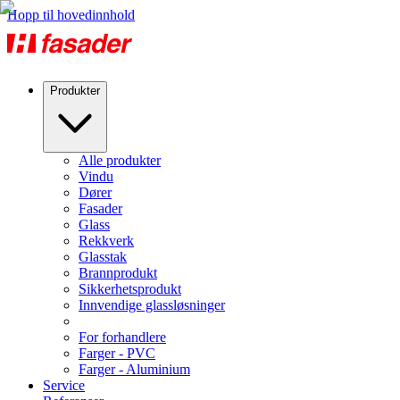
Hopp til hovedinnhold
Produkter
Alle produkter
Vindu
Dører
Fasader
Glass
Rekkverk
Glasstak
Brannprodukt
Sikkerhetsprodukt
Innvendige glassløsninger
For forhandlere
Farger - PVC
Farger - Aluminium
Service