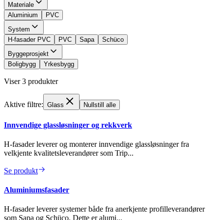
Materiale
Aluminium
PVC
System
H-fasader PVC
PVC
Sapa
Schüco
Byggeprosjekt
Boligbygg
Yrkesbygg
Viser
3
produkter
Aktive filtre:
Glass
Nullstill alle
Innvendige glassløsninger og rekkverk
H-fasader leverer og monterer innvendige glassløsninger fra
velkjente kvalitetsleverandører som Trip...
Se produkt
Aluminiumsfasader
H-fasader leverer systemer både fra anerkjente profilleverandører
som Sapa og Schüco. Dette er alumi...