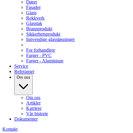
Dører
Fasader
Glass
Rekkverk
Glasstak
Brannprodukt
Sikkerhetsprodukt
Innvendige glassløsninger
For forhandlere
Farger - PVC
Farger - Aluminium
Service
Referanser
Om oss
Om oss
Artikler
Karriere
Vår historie
Dokumenter
Kontakt